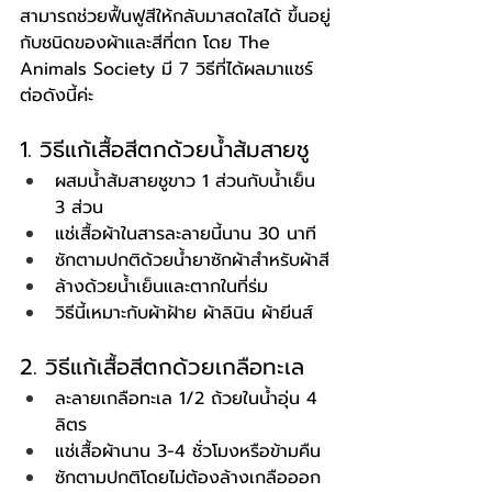
สามารถช่วยฟื้นฟูสีให้กลับมาสดใสได้ ขึ้นอยู่
กับชนิดของผ้าและสีที่ตก โดย The 
Animals Society มี 7 วิธีที่ได้ผลมาแชร์
ต่อดังนี้ค่ะ
1. วิธีแก้เสื้อสีตกด้วยน้ำส้มสายชู
ผสมน้ำส้มสายชูขาว 1 ส่วนกับน้ำเย็น 
3 ส่วน
แช่เสื้อผ้าในสารละลายนี้นาน 30 นาที
ซักตามปกติด้วยน้ำยาซักผ้าสำหรับผ้าสี
ล้างด้วยน้ำเย็นและตากในที่ร่ม
วิธีนี้เหมาะกับผ้าฝ้าย ผ้าลินิน ผ้ายีนส์
2. วิธีแก้เสื้อสีตกด้วยเกลือทะเล
ละลายเกลือทะเล 1/2 ถ้วยในน้ำอุ่น 4 
ลิตร
แช่เสื้อผ้านาน 3-4 ชั่วโมงหรือข้ามคืน
ซักตามปกติโดยไม่ต้องล้างเกลือออก