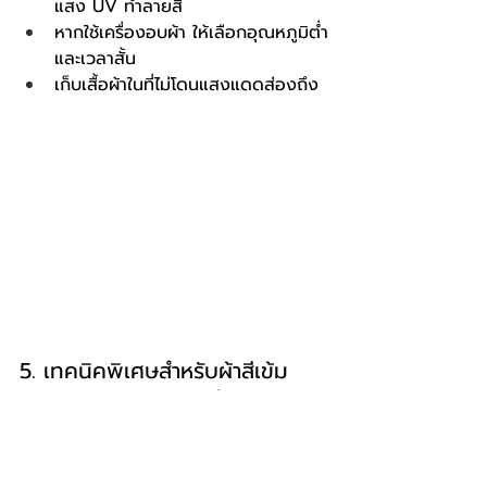
แสง UV ทำลายสี
หากใช้เครื่องอบผ้า ให้เลือกอุณหภูมิต่ำ
และเวลาสั้น
เก็บเสื้อผ้าในที่ไม่โดนแสงแดดส่องถึง
5. เทคนิคพิเศษสำหรับผ้าสีเข้ม
เพิ่มเกลือ 1 ช้อนโต๊ะในน้ำซักผ้าเพื่อ
ช่วยล็อคสีสำหรับผ้าสีเข้ม
ใช้กาแฟดำเจือจางในน้ำล้างสุดท้าย
สำหรับเสื้อผ้าสีดำ