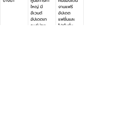
บางนา
ศูนย์การค้า
คนชอบเดิน
ใหญ่ มี
งานแฟร์ 
อีเวนต์
อัปเดต
อัปเดตเท
แฟชั่นและ
รนด์บ่อย
โปรโมชั่น
ใหม่ๆ
ก่อนไปเดินช้อปปิ้งที่โซนสัตว์
เลี้ยงต้องเตรียมตัวยังไง
เมื่อเลือกพิกัดที่ถูกใจได้แล้ว การเตรียมตัว
ก่อนออกเดินทางจะช่วยให้การช้อปปิ้งราบ
รื่นและสนุกขึ้นครับ โดยเฉพาะถ้าคุณตั้งใจจะ
พาสัตว์เลี้ยงไปด้วย มีเรื่องที่ต้องใส่ใจดังนี้
ครับ
ตรวจสอบกฎระเบียบของสถานที่: บาง
สถานที่อนุญาตให้สัตว์เลี้ยงเดินลงพื้น