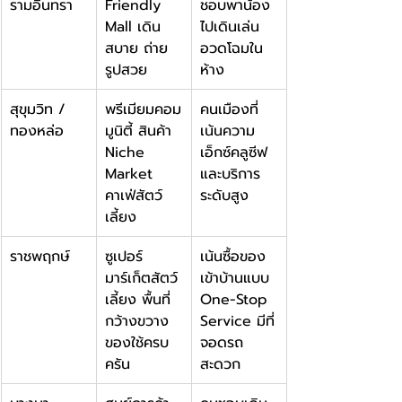
รามอินทรา
Friendly 
ชอบพาน้อง
Mall เดิน
ไปเดินเล่น
สบาย ถ่าย
อวดโฉมใน
รูปสวย
ห้าง
สุขุมวิท / 
พรีเมียมคอม
คนเมืองที่
ทองหล่อ
มูนิตี้ สินค้า 
เน้นความ
Niche 
เอ็กซ์คลูซีฟ
Market 
และบริการ
คาเฟ่สัตว์
ระดับสูง
เลี้ยง
ราชพฤกษ์
ซูเปอร์
เน้นซื้อของ
มาร์เก็ตสัตว์
เข้าบ้านแบบ 
เลี้ยง พื้นที่
One-Stop 
กว้างขวาง 
Service มีที่
ของใช้ครบ
จอดรถ
ครัน
สะดวก