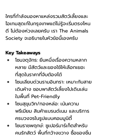
ใครที่กำลังมองหาแหล่งรวมสัตว์เลี้ยงและ
ไอเทมสุดเก๋ในกรุงเทพแต่ไม่รู้จะเริ่มตรงไหน
ดี ไม่ต้องห่วงเลยครับ เรา The Animals 
Society จะอธิบายในหัวข้อนี้เองครับ
Key Takeaways
โซนจตุจักร: ยืนหนึ่งเรื่องความหลาก
หลาย มีสัตว์และของใช้ให้เลือกเยอะ
ที่สุดในราคาที่จับต้องได้
โซนเลียบด่วนรามอินทรา: เหมาะกับสาย
เดินห้าง ชอบพาสัตว์เลี้ยงไปเดินเล่น
ในพื้นที่ Pet-Friendly
โซนสุขุมวิท/ทองหล่อ: เน้นความ
พรีเมียม สินค้าแบรนด์เนม และบริการ
ครบวงจรในรูปแบบคอมมูนิตี้
โซนราชพฤกษ์: ซูเปอร์มาร์เก็ตสำหรับ
คนรักสัตว์ พื้นที่กว้างขวาง ซื้อของชิ้น