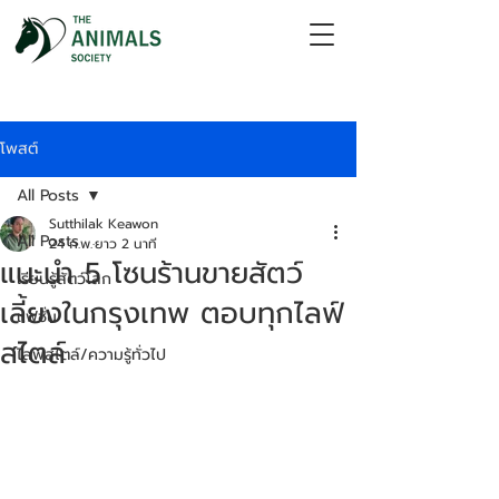
โพสต์
All Posts
Sutthilak Keawon
All Posts
24 ก.พ.
ยาว 2 นาที
แนะนำ 5 โซนร้านขายสัตว์
เรียนรู้สัตว์โลก
เลี้ยงในกรุงเทพ ตอบทุกไลฟ์
แฟชั่น
สไตล์
ไลฟ์สไตล์/ความรู้ทั่วไป