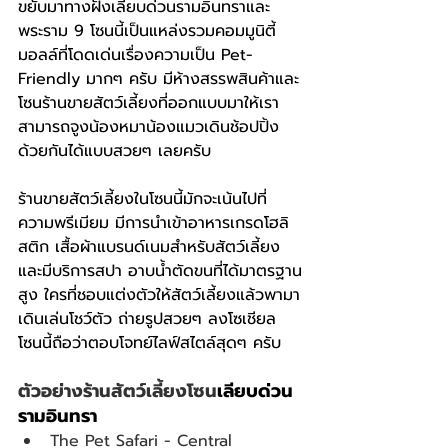
ขยับมาทางฝั่งเลียบด่วนรามอินทราและ
พระราม 9 โซนนี้เป็นแหล่งรวมคอมมูนิตี้
มอลล์ที่โดดเด่นเรื่องความเป็น Pet-
Friendly มากๆ ครับ มีห้างสรรพสินค้าและ
โซนร้านขายสัตว์เลี้ยงที่ออกแบบมาให้เรา
สามารถจูงน้องหมาน้องแมวเดินช้อปปิ้ง
ด้วยกันได้แบบสวยๆ เลยครับ
ร้านขายสัตว์เลี้ยงในโซนนี้มักจะเน้นไปที่
ความพรีเมียม มีการนำเข้าอาหารเกรดโฮลิ
สติก เสื้อผ้าแบรนด์เนมสำหรับสัตว์เลี้ยง 
และมีบริการสปา อาบน้ำตัดขนที่ได้มาตรฐาน
สูง ใครที่ชอบแต่งตัวให้สัตว์เลี้ยงแล้วพามา
เดินเล่นโชว์ตัว ถ่ายรูปสวยๆ ลงโซเชียล 
โซนนี้ถือว่าตอบโจทย์ไลฟ์สไตล์สุดๆ ครับ
ตัวอย่างร้านสัตว์เลี้ยงโซน
เลียบด่วน
รามอินทรา
The Pet Safari - Central 