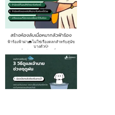
สร้างห้องลับเมื่อหมากลัวฟ้าร้อง
ฟ้าร้องฟ้าผ่า🌧️ไม่ใช่เรื่องตลกสำหรับสุนัข
บางตัว🐶
ทำอย่างไรดีหากเจ้าตัวน้อยเป็นกังวล เรา
แนะนำให้สร้างห้องลับขึ้นมา ทำได้ไม่ยาก
แค่เปลี่ยนห้องใดห้องหนึ่งในบ้าน🏠ตามคำ
แนะนำของเราในภาพได้เลย