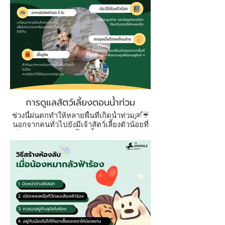
การดูแลสัตว์เลี้ยงตอนน้ำท่วม
ช่วงนี้ฝนตกทำให้หลายพื้นที่เกิดน้ำท่วม🛶☔
นอกจากคนทั่วไปยังมีเจ้าสัตว์เลี้ยงตัวน้อยที่
ต้องคอยดูแล 🐶🐱 โพสนี้จะมาบอกว่าควร
เตรียมอะไรบ้าง หากคุณอยู่ในพื้นที่เสี่ยง
.
ช่วงนี้อย่าลืมสังเกตอาการน้อง ๆ ว่ามีอาการ
ผิดปกติหรือไม่ และอย่าปล่อยให้น้องลงน้ำ
ถ้าไม่จำเป็นนะคะ 💧