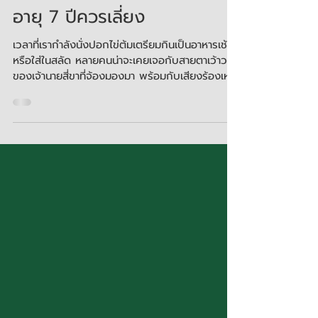
31 ก.ค.
ยาว 1 นาที
แมวกินไข่ต้มได้ไหม ทำไมแมว
อายุ 7 ปีควรเลี่ยง
เวลาที่เรากำลังนั่งปอกไข่ต้มเตรียมกินเป็นอาหารเช้า
หรือใส่ในสลัด หลายคนน่าจะเคยเจอกับสายตาเว้าวอน
ของเจ้านายสี่ขาที่จ้องมองมา พร้อมกับเสียงร้องเหมี
ยวๆ ที่ทำเอาใจอ่อน จนเกิดคำถามขึ้นมาในหัวว่า แมว
กินไข่ต้มได้ไหม และถ้าให้กินไปแล้วจะเป็นอันตรายต่อ
สุขภาพของพวกเขาในระยะยาวหรือเปล่า