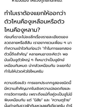
ห้ามจับเอง ให้แจ้งกู้ภัยทันทีครับ.
ทำไมเราต้องแยกให้ออกว่า
ตัวไหนคืองูเหลือมหรือตัว
ไหนคืองูหลาม?
ก่อนที่เราจะไปลงลึกเรื่องรายละเอียดของ
ลวดลายหรือสีสัน เราอยากชวนเพื่อน ๆ มา
ทำความเข้าใจกันก่อนว่า "ทำไมการแยกสอง
ตัวนี้ถึงสำคัญ" หลายคนอาจจะคิดว่า พอ
มันเป็นงูตัวใหญ่ ๆ ก็เหมาว่าเป็นงูยักษ์
เหมือนกันหมด น่ากลัวเหมือนกัน จะแยกไป
ทำไมให้ปวดหัวใช่ไหมครับ
ความจริงแล้ว การแยกประเภทงูสองชนิดนี้
มีความสำคัญมากในเชิงความปลอดภัยและ
การจัดการครับ เพราะถึงแม้ทั้งคู่จะเป็นงูไม่มี
พิษเหมือนกัน แต่ "นิสัย" และ "ความดุร้าย" 
นั้นต่างกันราวฟ้ากับเหวเลยทีเดียวครับ ถ้ารู้