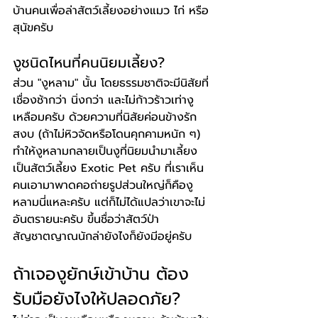
บ้านคนเพื่อล่าสัตว์เลี้ยงอย่างแมว ไก่ หรือ
สุนัขครับ
งูชนิดไหนที่คนนิยมเลี้ยง?
ส่วน "งูหลาม" นั้น โดยธรรมชาติจะมีนิสัยที่
เชื่องช้ากว่า นิ่งกว่า และไม่ก้าวร้าวเท่างู
เหลือมครับ ด้วยความที่นิสัยค่อนข้างรัก
สงบ (ถ้าไม่หิวจัดหรือโดนคุกคามหนัก ๆ) 
ทำให้งูหลามกลายเป็นงูที่นิยมนำมาเลี้ยง
เป็นสัตว์เลี้ยง Exotic Pet ครับ ที่เราเห็น
คนเอามาพาดคอถ่ายรูปส่วนใหญ่ก็คืองู
หลามนี่แหละครับ แต่ก็ไม่ได้แปลว่าเขาจะไม่
อันตรายนะครับ ขึ้นชื่อว่าสัตว์ป่า
สัญชาตญาณนักล่ายังไงก็ยังมีอยู่ครับ
ถ้าเจองูยักษ์เข้าบ้าน ต้อง
รับมือยังไงให้ปลอดภัย?