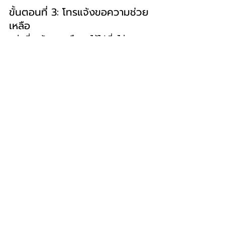
ขั้นตอนที่ 3: โทรแจ้งขอความช่วย
เหลือ
อย่าเสี่ยงจับเอง หรือเอาไม้ไปเขี่ยไล่ เพราะ
อาจจะไปกระตุ้นให้งูตกใจและพุ่งฉกได้ครับ 
ให้โทรแจ้ง 199 (ดับเพลิงและกู้ภัย) หรือ 
1677 (ร่วมด้วยช่วยกัน) เพื่อให้ผู้เชี่ยวชาญ
มาจัดการครับ ระหว่างรอก็แค่เฝ้าดูห่าง ๆ 
ว่างูเคลื่อนย้ายไปไหนหรือไม่ก็พอครับ
Q&A : คำถามยอดฮิตที่คน
มักสงสัยเกี่ยวกับงูเหลือม
และงูหลาม
Q: งูเหลือมกับงูหลาม มีพิษไหม?