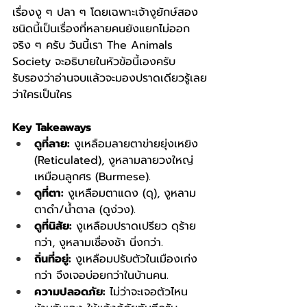
เรื่องงู ๆ ปลา ๆ โดยเฉพาะเจ้างูยักษ์สอง
ชนิดนี้เป็นเรื่องที่หลายคนยังแยกไม่ออก
จริง ๆ ครับ วันนี้เรา The Animals 
Society จะอธิบายในหัวข้อนี้เองครับ 
รับรองว่าอ่านจบแล้วจะมองปราดเดียวรู้เลย
ว่าใครเป็นใคร
Key Takeaways
ดูที่ลาย:
 งูเหลือมลายตาข่ายยุ่งเหยิง 
(Reticulated), งูหลามลายวงใหญ่
เหมือนลูกศร (Burmese).
ดูที่ตา:
 งูเหลือมตาแดง (ดุ), งูหลาม
ตาดำ/น้ำตาล (ดูง่วง).
ดูที่นิสัย:
 งูเหลือมปราดเปรียว ดุร้าย
กว่า, งูหลามเชื่องช้า นิ่งกว่า.
ถิ่นที่อยู่:
 งูเหลือมปรับตัวในเมืองเก่ง
กว่า จึงเจอบ่อยกว่าในบ้านคน.
ความปลอดภัย:
 ไม่ว่าจะเจอตัวไหน 