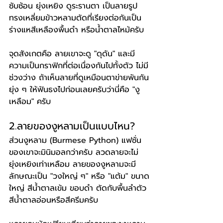
ซับซ้อน ยุ่งเหยิง ดูระรานตา เป็นลายรูป
ทรงเหลี่ยมข้าวหลามตัดที่เรียงต่อกันเป็น
ร่างแหสีเหลืองพื้นดำ หรือน้ำตาลไหม้ครับ
จุดสังเกตคือ ลายเขาจะดู "ดุดัน" และมี
ความเป็นกราฟิกที่ต่อเนื่องกันไปทั้งตัว ไม่มี
ช่วงว่าง ถ้าเห็นลายที่ดูเหมือนตาข่ายพันกัน
ยุ่ง ๆ ให้ฟันธงไปก่อนเลยครับว่านี่คือ "งู
เหลือม" ครับ
2.ลายของงูหลามเป็นแบบไหน?
ส่วนงูหลาม (Burmese Python) แฟชั่น
ของเขาจะมินิมอลกว่าครับ ลวดลายจะไม่
ยุ่งเหยิงเท่าเหลือม ลายของงูหลามจะมี
ลักษณะเป็น "วงใหญ่ ๆ" หรือ "แต้ม" ขนาด
ใหญ่ สีน้ำตาลเข้ม ขอบดำ ตัดกับพื้นลำตัว
สีน้ำตาลอ่อนหรือสีครีมครับ