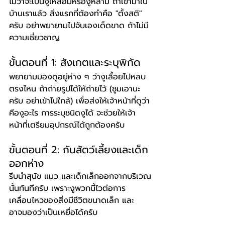
ไม่ว่าจะเป็นงูเหลือมหรืองูหลาม ถ้าเข้ามาใน
บ้านเราแล้ว สิ่งแรกที่ต้องทำคือ "ตั้งสติ" 
ครับ อย่าพยายามไปจับเองเด็ดขาด ถ้าไม่มี
ความเชี่ยวชาญ
ขั้นตอนที่ 1: สังเกตและระบุพิกัด
พยายามมองดูอยู่ห่าง ๆ ว่างูเลื้อยไปหลบ
ตรงไหน ถ้าถ่ายรูปได้ให้ถ่ายไว้ (ซูมเอานะ
ครับ อย่าเข้าไปใกล้) เพื่อส่งให้เจ้าหน้าที่ดูว่า
คืองูอะไร การระบุชนิดงูได้ จะช่วยให้เจ้า
หน้าที่เตรียมอุปกรณ์ได้ถูกต้องครับ
ขั้นตอนที่ 2: กันสัตว์เลี้ยงและเด็ก
ออกห่าง
รีบนำสุนัข แมว และเด็กเล็กออกจากบริเวณ
นั้นทันทีครับ เพราะงูพวกนี้ไวต่อการ
เคลื่อนไหวของสิ่งมีชีวิตขนาดเล็ก และ
อาจมองว่าเป็นเหยื่อได้ครับ