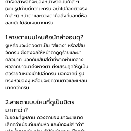
ถ้าใจกล้าพอที่จะมองหน้าพวกมันใกล้ ๆ 
(ผ่านรูปถ่ายดีกว่านะครับ อย่าไปจ้องตัวจริง
ใกล้ ๆ) หน้าตาและดวงตาคือสิ่งที่บอกยี่ห้อ
ของมันได้ชัดเจนมากครับ
1.สายตาแบบไหนคือนักล่าจอมดุ?
งูเหลือมจะมีดวงตาเป็น "สีแดง" หรือสีส้ม
จัดครับ ซึ่งส่งผลให้หน้าตาดูดุร้ายและน่า
กลัวมาก บวกกับเส้นสีดำที่พาดผ่านกลาง
หัวลากยาวมาถึงหางตา ยิ่งเสริมลุคให้ดูเป็น
ตัวร้ายในหนังเข้าไปอีกครับ นอกจากนี้ รูป
ทรงหัวของงูเหลือมจะมีความยาวและแหลม
มากกว่าครับ
2.สายตาแบบไหนที่ดูเป็นมิตร
มากกว่า?
ในขณะที่งูหลาม ดวงตาของเขาจะมีขนาด
เล็กกว่าเมื่อเทียบกับหัว และมักจะมีสี "ดำ" 