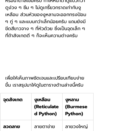
หรือน้ำตาลเข้มครับ ทำให้หน้าตาดูแบ๊วกว่า 
ดูง่วง ๆ ซึม ๆ ไม่ดูเกรี้ยวกราดเท่ากับงู
เหลือม ส่วนหัวของงูหลามจะออกทรงป้อม 
ๆ ทู่ ๆ และแบนกว่าเล็กน้อยครับ แถมยังมี
ขีดสีขาวจาง ๆ ที่หัวด้วย ซึ่งเป็นจุดเล็ก ๆ 
ที่ถ้าสังเกตดี ๆ ก็จะเห็นความต่างครับ
เพื่อให้เห็นภาพชัดเจนและเปรียบเทียบง่าย
ขึ้น เราสรุปมาให้ดูในตารางด้านล่างนี้ครับ
จุดสังเกต
งูเหลือม 
งูหลาม 
(Reticulate
(Burmese 
d Python)
Python)
ลวดลาย
ลายตาข่าย 
ลายวงใหญ่ 