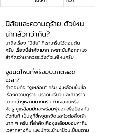
ในโลก
กว่า
นิสัยและความดุร้าย ตัวไหน
น่ากลัวกว่ากัน?
มาถึงเรื่อง "นิสัย" ที่เราเกริ่นไว้ตอนต้น
ครับ เรื่องนี้สำคัญมาก เพราะมันคือกุญแจ
สำคัญว่าเราควรระวังตัวแค่ไหนครับ
งูชนิดไหนที่พร้อมบวกตลอด
เวลา?
คำตอบคือ "งูเหลือม" ครับ งูเหลือมขึ้นชื่อ
เรื่องความดุร้าย ปราดเปรียว และก้าวร้าว
มากกว่างูหลามมากครับ ถ้าเจอคนหรือ
ศัตรู งูเหลือมมักจะพร้อมพุ่งฉกเพื่อป้องกัน
ตัวทันที เป็นงูที่ขี้หงุดหงิดและไวต่อสิ่งเร้า
มาก ๆ ครับ ที่สำคัญคืองูเหลือมชอบหากิน
เวลากลางคืน และมักจะเข้ามาป้วนเปี้ยนตาม