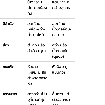
ข้าวหลาม
แต้มห่าง ๆ 
ตัด ต่อเนื่อง
คล้ายลูกศร
กัน
สีลำตัว
ออกโทน
ออกโทน
เหลือง-ดำ-
น้ำตาลอ่อน-
น้ำตาลไหม้
ครีม-เทา
สีตา
สีแดง หรือ 
สีดำ หรือ 
ส้มจัด (ดูดุ)
น้ำตาลเข้ม 
(ดูแบ๊ว)
ทรงหัว
หัวยาว 
หัวป้อม ทู่ 
แหลม มีเส้น
แบนกว่า
ดำพาดกลาง
หัว
ความยาว
ยาวกว่า เป็น
สั้นกว่า แต่
งูที่ยาวที่สุด
ตัวอ้วนหนา