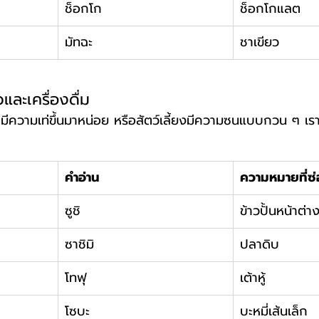
ช็อกโก
ช็อกโกแลต
มัทฉะ
ชาเขียว
ละเครื่องดื่ม
ังดูมีความเท่ขึ้นมาหน่อย หรือสัตว์เลี้ยงมีความซนแบบกวน ๆ เร
คำอ่าน
ความหมายที่ซ่
ซูชิ
ข้าวปั้นหน้าต่า
ซาชิมิ
ปลาดิบ
โทฟุ
เต้าหู้
โซบะ
บะหมี่เส้นเล็ก