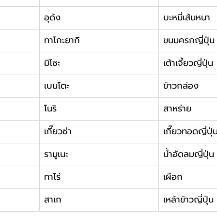
อุด้ง
บะหมี่เส้นหนา
ทาโกะยากิ
ขนมครกญี่ปุ่น
มิโซะ
เต้าเจี้ยวญี่ปุ่น
เบนโตะ
ข้าวกล่อง
โนริ
สาหร่าย
เกี๊ยวซ่า
เกี๊ยวทอดญี่ปุ่
รามูเนะ
น้ำอัดลมญี่ปุ่น
ทาโร่
เผือก
สาเก
เหล้าข้าวญี่ปุ่น