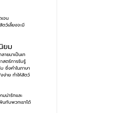
ัดเจน
ว์เลี้ยงจะมี
มนิยม
ึงกลายมาเป็นเท
สตร์การรับรู้ 
ับ ซึ่งคำในภาษา
ังง่าย ทำให้สัตว์
วามน่ารักและ
กพันกับพวกเขาได้