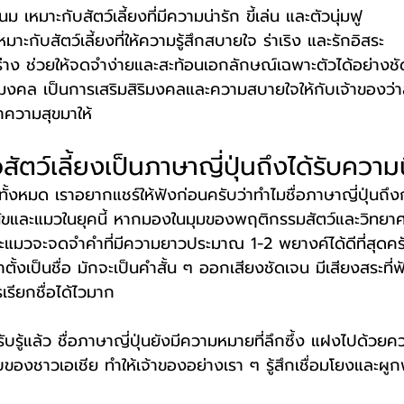
หมาะกับสัตว์เลี้ยงที่มีความน่ารัก ขี้เล่น และตัวนุ่มฟู
ะกับสัตว์เลี้ยงที่ให้ความรู้สึกสบายใจ ร่าเริง และรักอิสระ
่าง ช่วยให้จดจำง่ายและสะท้อนเอกลักษณ์เฉพาะตัวได้อย่างช
ล เป็นการเสริมสิริมงคลและความสบายใจให้กับเจ้าของว่าสัต
ความสุขมาให้
อสัตว์เลี้ยงเป็นภาษาญี่ปุ่นถึงได้รับควา
่อทั้งหมด เราอยากแชร์ให้ฟังก่อนครับว่าทำไมชื่อภาษาญี่ปุ่นถ
สุนัขและแมวในยุคนี้ หากมองในมุมของพฤติกรรมสัตว์และวิทยาศา
ขและแมวจะจดจำคำที่มีความยาวประมาณ 1-2 พยางค์ได้ดีที่สุดคร
มาตั้งเป็นชื่อ มักจะเป็นคำสั้น ๆ ออกเสียงชัดเจน มีเสียงสระที่ฟ
รียกชื่อได้ไวมาก
รู้แล้ว ชื่อภาษาญี่ปุ่นยังมีความหมายที่ลึกซึ้ง แฝงไปด้วยค
องชาวเอเชีย ทำให้เจ้าของอย่างเรา ๆ รู้สึกเชื่อมโยงและผู