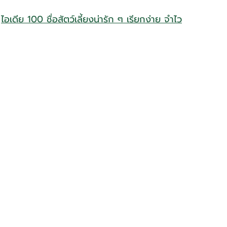
 
ไอเดีย 100 ชื่อสัตว์เลี้ยงน่ารัก ๆ เรียกง่าย จำไว