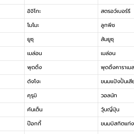
อิจิโกะ
สตรอว์เบอร์รี
โมโมะ
ลูกพีช
ยูซุ
ส้มยูซุ
เมล่อน
เมล่อน
พุดดิ้ง
พุดดิ้งคาราเม
ดังโงะ
ขนมแป้งปั้นเสี
คุรุมิ
วอลนัท
คันเต็น
วุ้นญี่ปุ่น
ป๊อกกี้
ขนมบิสกิตแท่ง