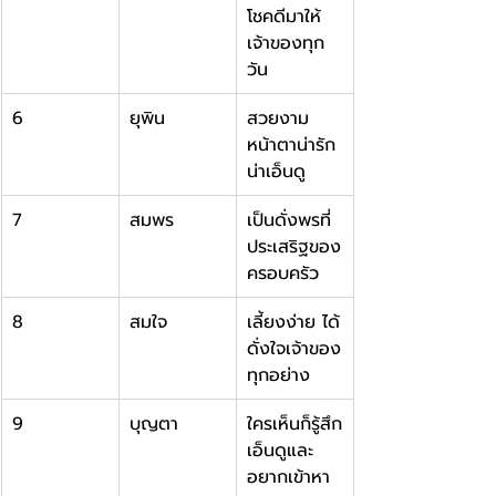
โชคดีมาให้
เจ้าของทุก
วัน
6
ยุพิน
สวยงาม 
หน้าตาน่ารัก
น่าเอ็นดู
7
สมพร
เป็นดั่งพรที่
ประเสริฐของ
ครอบครัว
8
สมใจ
เลี้ยงง่าย ได้
ดั่งใจเจ้าของ
ทุกอย่าง
9
บุญตา
ใครเห็นก็รู้สึก
เอ็นดูและ
อยากเข้าหา