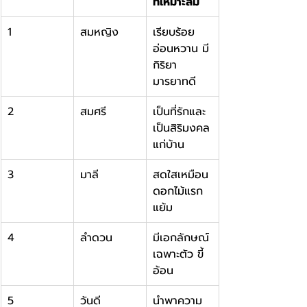
ที่เหมาะสม
1
สมหญิง
เรียบร้อย 
อ่อนหวาน มี
กิริยา
มารยาทดี
2
สมศรี
เป็นที่รักและ
เป็นสิริมงคล
แก่บ้าน
3
มาลี
สดใสเหมือน
ดอกไม้แรก
แย้ม
4
ลำดวน
มีเอกลักษณ์
เฉพาะตัว ขี้
อ้อน
5
วันดี
นำพาความ