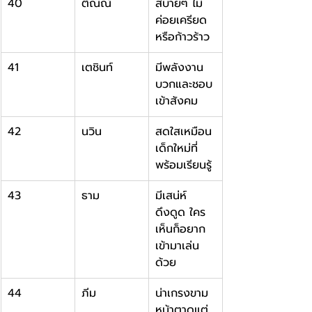
40
ติณณ์
สบายๆ ไม่
ค่อยเครียด
หรือก้าวร้าว
41
เตชินท์
มีพลังงาน
บวกและชอบ
เข้าสังคม
42
นวิน
สดใสเหมือน
เด็กใหม่ที่
พร้อมเรียนรู้
43
ธาม
มีเสน่ห์
ดึงดูด ใคร
เห็นก็อยาก
เข้ามาเล่น
ด้วย
44
ภีม
น่าเกรงขาม 
หน้าตาดุแต่