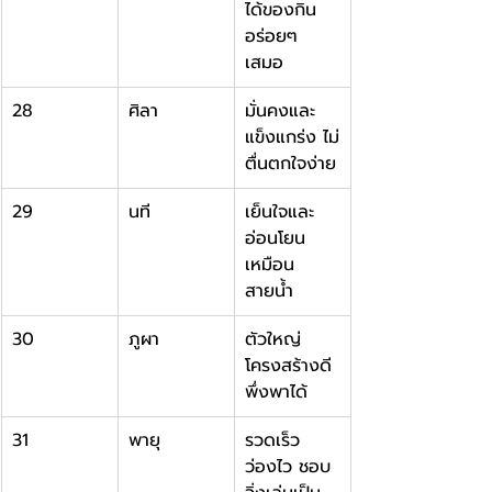
ได้ของกิน
อร่อยๆ 
เสมอ
28
ศิลา
มั่นคงและ
แข็งแกร่ง ไม่
ตื่นตกใจง่าย
29
นที
เย็นใจและ
อ่อนโยน
เหมือน
สายน้ำ
30
ภูผา
ตัวใหญ่ 
โครงสร้างดี 
พึ่งพาได้
31
พายุ
รวดเร็ว 
ว่องไว ชอบ