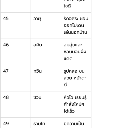
ใจดี
45
วายุ
รักอิสระ ชอบ
ออกไปเดิน
เล่นนอกบ้าน
46
อคิน
อบอุ่นและ
ชอบนอนผึ่ง
แดด
47
กวิน
รูปหล่อ ขน
สวย หน้าตา
ดี
48
ชวิน
หัวไว เรียนรู้
คำสั่งใหม่ๆ 
ได้เร็ว
49
ธามไท
มีความเป็น