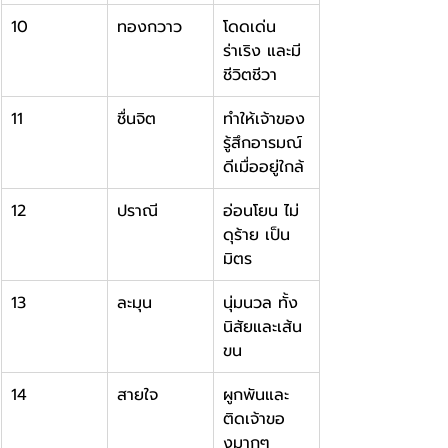
10
ทองกวาว
โดดเด่น 
ร่าเริง และมี
ชีวิตชีวา
11
ชื่นจิต
ทำให้เจ้าของ
รู้สึกอารมณ์
ดีเมื่ออยู่ใกล้
12
ปราณี
อ่อนโยน ไม่
ดุร้าย เป็น
มิตร
13
ละมุน
นุ่มนวล ทั้ง
นิสัยและเส้น
ขน
14
สายใจ
ผูกพันและ
ติดเจ้าขอ
งมากๆ