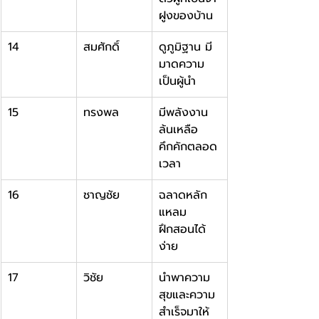
ฝูงของบ้าน
14
สมศักดิ์
ดูภูมิฐาน มี
มาดความ
เป็นผู้นำ
15
ทรงพล
มีพลังงาน
ล้นเหลือ 
คึกคักตลอด
เวลา
16
ชาญชัย
ฉลาดหลัก
แหลม 
ฝึกสอนได้
ง่าย
17
วิชัย
นำพาความ
สุขและความ
สำเร็จมาให้