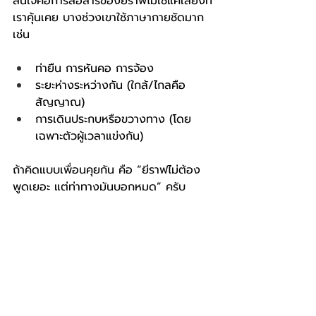
สนใจคือการสื่อสารของยีราฟไม่ใช่แค่เสียงที่
เราคุ้นเคย บางช่วงเขาใช้ภาษากายชัดมาก 
เช่น
ท่ายืน การหันคอ การจ้อง
ระยะห่างระหว่างกัน (ใกล้/ไกลคือ
สัญญาณ)
การเดินประกบหรือขวางทาง (โดย
เฉพาะตัวผู้เวลาแข่งกัน)
ถ้าคิดแบบเพื่อนคุยกัน คือ “ยีราฟไม่ต้อง
พูดเยอะ แต่ท่าทางมันบอกหมด” ครับ