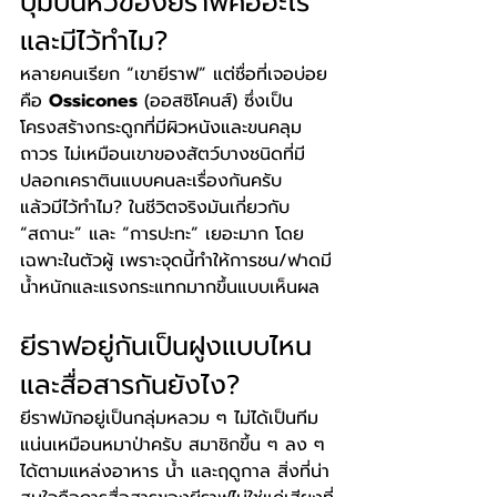
ปุ่มบนหัวของยีราฟคืออะไร 
และมีไว้ทำไม?
หลายคนเรียก “เขายีราฟ” แต่ชื่อที่เจอบ่อย
คือ 
Ossicones
 (ออสซิโคนส์) ซึ่งเป็น
โครงสร้างกระดูกที่มีผิวหนังและขนคลุม
ถาวร ไม่เหมือนเขาของสัตว์บางชนิดที่มี
ปลอกเคราตินแบบคนละเรื่องกันครับ
แล้วมีไว้ทำไม? ในชีวิตจริงมันเกี่ยวกับ 
“สถานะ” และ “การปะทะ” เยอะมาก โดย
เฉพาะในตัวผู้ เพราะจุดนี้ทำให้การชน/ฟาดมี
น้ำหนักและแรงกระแทกมากขึ้นแบบเห็นผล
ยีราฟอยู่กันเป็นฝูงแบบไหน 
และสื่อสารกันยังไง?
ยีราฟมักอยู่เป็นกลุ่มหลวม ๆ ไม่ได้เป็นทีม
แน่นเหมือนหมาป่าครับ สมาชิกขึ้น ๆ ลง ๆ 
ได้ตามแหล่งอาหาร น้ำ และฤดูกาล สิ่งที่น่า