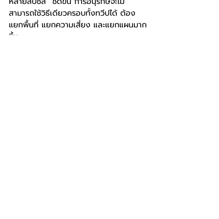
หลายสปีชีส์” ชัดขึ้น การอนุรักษ์จะไม่
สามารถใช้วิธีเดียวครอบทั้งทวีปได้ ต้อง
แยกพื้นที่ แยกความเสี่ยง และแยกแผนมาก
ขึ้น
Q&A
Q : 
ยีราฟมีกี่สปีชีส์กันแน่?
A :
 ในกรอบงานอนุรักษ์ล่าสุด มีการยอมรับ
ว่าแยกได้เป็น 4 สปีชีส์ ซึ่งช่วยให้การ
คุ้มครองทำได้ตรงจุดขึ้นครับ
Q : 
ยีราฟต่อสู้กันเพื่ออะไร?
A :
 ส่วนใหญ่เป็นการแข่งขันของตัวผู้เพื่อ
ความเป็นใหญ่และโอกาสผสมพันธุ์ โดยใช้
พฤติกรรม necking ครับ
Q : 
“เขา” บนหัวของยีราฟคือเขาจริงไหม?