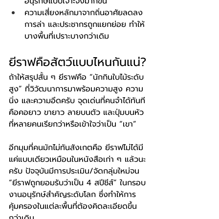
อนุรักษ์แบบเจาะจงมากขึ้น
ความเสี่ยงหลักมาจากถิ่นอาศัยลดลง 
การล่า และประชากรถูกแยกย่อย ทำให้
บางพื้นที่เปราะบางกว่าเดิม
ยีราฟคือสัตว์แบบไหนกันแน่?
ถ้าให้สรุปสั้น ๆ ยีราฟคือ “นักกินใบไม้ระดับ
สูง” ที่วิวัฒนาการมาพร้อมความสูง ความ
นิ่ง และความอึดครับ จุดเด่นที่คนจำได้ทันที
คือคอยาว ขายาว ลายบนตัว และปุ่มบนหัว
ที่หลายคนเรียกว่าหรือเข้าใจว่าเป็น “เขา”
อีกมุมที่คนมักไม่ทันสังเกตคือ ยีราฟไม่ได้มี
แค่แบบเดียวเหมือนในหนังสือเก่า ๆ แล้วนะ
ครับ ปัจจุบันมีการประเมิน/จัดกลุ่มใหม่จน 
“ยีราฟถูกยอมรับว่าเป็น 4 สปีชีส์” ในกรอบ
งานอนุรักษ์สำคัญระดับโลก ซึ่งทำให้การ
คุ้มครองในแต่ละพื้นที่ต้องคิดละเอียดขึ้น
กว่าเดิม