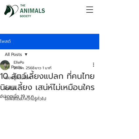
โพสต์
All Posts
EllePo
All Posts
31 ต.ค. 2568
ยาว 1 นาที
10 สัตว์เลี้ยงแปลก ที่คนไทย
เรียนรู้สัตว์โลก
นิยมเลี้ยง เสน่ห์ไม่เหมือนใคร
แฟชั่น
อัปเดตเมื่อ
19 พ.ค.
ไลฟ์สไตล์/ความรู้ทั่วไป