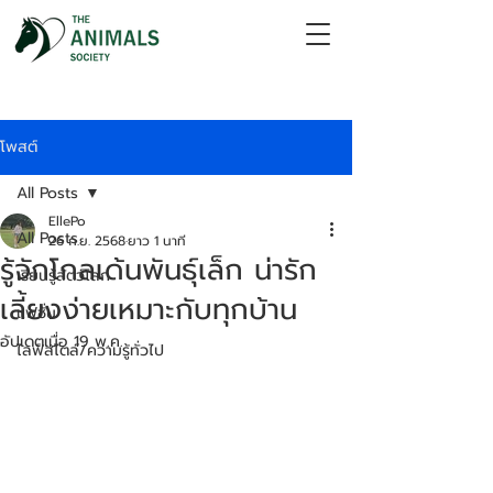
โพสต์
All Posts
EllePo
All Posts
26 ก.ย. 2568
ยาว 1 นาที
รู้จักโกลเด้นพันธุ์เล็ก น่ารัก
เรียนรู้สัตว์โลก
เลี้ยงง่ายเหมาะกับทุกบ้าน
แฟชั่น
อัปเดตเมื่อ
19 พ.ค.
ไลฟ์สไตล์/ความรู้ทั่วไป