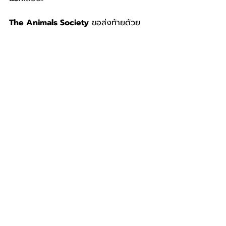
The Animals Society
 ขอส่งท้ายด้วย
การร่วมเป็นส่วนหนึ่งของ
ชุมชนแฟชั่นของ
คนรักสัตว์
 ด้วยการบริจาคให้น้อง ๆ ได้ที่
เว็บไซต์ที่ทางเรารวบรวมมา 
คลิกที่นี่
โดย
เป็นการบริจาคแบบทางตรง โดยไม่ผ่าน
ตัวกลางใด ๆ เพื่อช่วยเหลือเพื่อนสัตว์โลก
ของเราได้มีที่พึ่งพิงมากขึ้น
บทความอื่น ๆ ที่น่าสนใจ
Quokka ทำไมหน้ายิ้มตลอดเวลา และ
พฤติกรรมชอบทิ้งลูก
ไขคำถาม ทำไมจิงโจ้จึงมีกล้าม เรื่องนี้
มีเหตุผลมากมาย