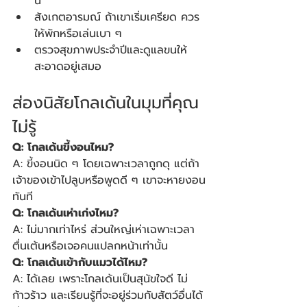
นี่”
สังเกตอารมณ์ ถ้าเขาเริ่มเครียด ควร
ให้พักหรือเล่นเบา ๆ
ตรวจสุขภาพประจำปีและดูแลขนให้
สะอาดอยู่เสมอ
ส่องนิสัยโกลเด้นในมุมที่คุณ
ไม่รู้
Q: โกลเด้นขี้งอนไหม?
A: ขี้งอนนิด ๆ โดยเฉพาะเวลาถูกดุ แต่ถ้า
เจ้าของเข้าไปลูบหรือพูดดี ๆ เขาจะหายงอน
ทันที
Q: โกลเด้นเห่าเก่งไหม?
A: ไม่มากเท่าไหร่ ส่วนใหญ่เห่าเฉพาะเวลา
ตื่นเต้นหรือเจอคนแปลกหน้าเท่านั้น
Q: โกลเด้นเข้ากับแมวได้ไหม?
A: ได้เลย เพราะโกลเด้นเป็นสุนัขใจดี ไม่
ก้าวร้าว และเรียนรู้ที่จะอยู่ร่วมกับสัตว์อื่นได้