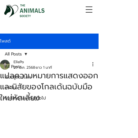
โพสต์
All Posts
EllePo
All Posts
27 ต.ค. 2568
ยาว 1 นาที
แปลความหมายการแสดงออก
เรียนรู้สัตว์โลก
และนิสัยของโกลเด้นฉบับมือ
แฟชั่น
ใหม่หัดเลี้ยง
ไลฟ์สไตล์/ความรู้ทั่วไป