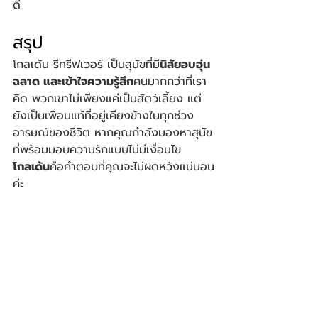
ดี
สรุป
โกลเด้น รีทรีฟเวอร์ เป็นสุนัขที่มี
นิสัยอบอุ่น 
ฉลาด และเข้าใจความรู้สึก
คนมากกว่าที่เรา
คิด พวกเขาไม่เพียงแค่เป็นสัตว์เลี้ยง แต่
ยังเป็นเพื่อนแท้ที่อยู่เคียงข้างในทุกช่วง
อารมณ์ของชีวิต หากคุณกำลังมองหาสุนัข
ที่พร้อมมอบความรักแบบไม่มีเงื่อนไข 
โกลเด้น
คือคำตอบที่คุณจะไม่ผิดหวังแน่นอน
ค่ะ
The Animals Society
 ขอส่งท้ายด้วย
การร่วมเป็นส่วนหนึ่งของ
ชุมชนแฟชั่นของ
คนรักสัตว์
 ด้วยการบริจาคให้น้อง ๆ ได้ที่
เว็บไซต์ที่ทางเรารวบรวมมา 
คลิกที่นี่
โดย
เป็นการบริจาคแบบทางตรง โดยไม่ผ่าน
ตัวกลางใด ๆ เพื่อช่วยเหลือเพื่อนสัตว์โลก