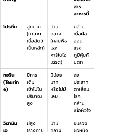
สาร
อาหารนี้
โปรตีน
สูงมาก 
ปาน
กล้าม
(มาจาก
กลาง 
เนื้อฝ่อ 
เนื้อสัตว์
(ผสมพืช
อ่อน
เป็นหลัก)
และ
แรง 
คาร์โบไฮ
ภูมิคุ้มกั
เดรต)
นตก
ทอรีน 
มีการ
มีน้อย
จอ
(Taurin
เติม
มาก 
ประสาท
e)
เข้าไปใน
หรือไม่มี
ตาเสื่อม 
ปริมาณ
เลย
โรค
สูง
กล้าม
เนื้อหัวใจ
วิตามิน
มีสูง 
ปาน
ขนร่วง 
เอ
(ร่างกาย
กลาง 
ผิวหนัง