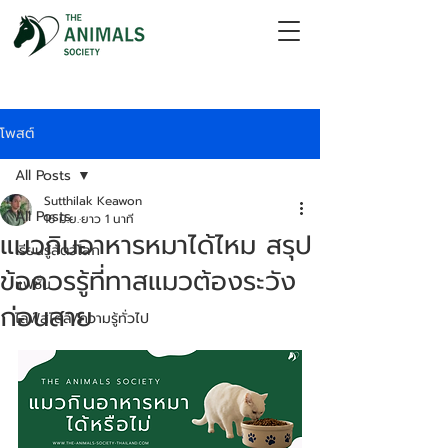
โพสต์
All Posts
Sutthilak Keawon
All Posts
16 มิ.ย.
ยาว 1 นาที
แมวกินอาหารหมาได้ไหม สรุป
เรียนรู้สัตว์โลก
ข้อควรรู้ที่ทาสแมวต้องระวัง
แฟชั่น
ก่อนสาย
ไลฟ์สไตล์/ความรู้ทั่วไป