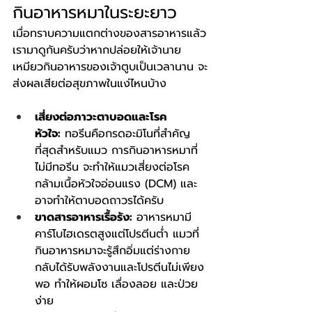
กินอาหารหมาในระยะยาว
เมื่อทราบความแตกต่างของสารอาหารแล้ว 
เรามาดูกันครับว่าหากปล่อยให้เจ้านาย
เหมียวกินอาหารของเจ้าตูบเป็นเวลานาน จะ
ส่งผลเสียต่อสุขภาพในแง่ไหนบ้าง
เสี่ยงต่อภาวะตาบอดและโรค
หัวใจ:
 ทอรีนคือกรดอะมิโนที่สำคัญ
ที่สุดสำหรับแมว การกินอาหารหมาที่
ไม่มีทอรีน จะทำให้แมวเสี่ยงต่อโรค
กล้ามเนื้อหัวใจอ่อนแรง (DCM) และ
อาจทำให้ตาบอดถาวรได้ครับ
ขาดสารอาหารเรื้อรัง:
 อาหารหมามี
คาร์โบไฮเดรตสูงแต่โปรตีนต่ำ แมวที่
กินอาหารหมาจะรู้สึกอิ่มแต่ร่างกาย
กลับได้รับพลังงานและโปรตีนไม่เพียง
พอ ทำให้ผอมโซ เลื่องลอย และป่วย
ง่าย