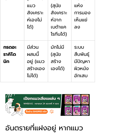
แมว
(สุนัข
แห้ง 
สังเคราะ
สังเคราะ
การมอง
ห์เองไม่
ห์จาก
เห็นแย่
ได้)
เบต้าแค
ลง
โรทีนได้)
กรดอะ
มีส่วน
มักไม่มี 
ระบบ
ราคิโด
ผสมนี้
(สุนัข
สืบพันธุ์
นิก
อยู่ (แมว
สร้าง
มีปัญหา 
สร้างเอง
เองได้)
ผิวหนัง
ไม่ได้)
อักเสบ
อันตรายที่แฝงอยู่ หากแมว