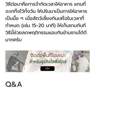
วิธีต่อมาคือการจำกัดเวลาให้อาหาร แทนที่
จะเททิ้งไว้ทั้งวัน ให้ปรับมาเป็นการให้อาหาร
เป็นมื้อ ๆ เมื่อสัตว์เลี้ยงกินเสร็จในเวลาที่
กำหนด (เช่น 15-20 นาที) ให้เก็บชามทันที 
วิธีนี้ช่วยลดพฤติกรรมแอบกินข้ามชามได้ดี
มากครับ
Q&A
Q: ในทางกลับกัน ให้สุนัขกินอาหารแมว
แทนได้ไหม?
A: ไม่แนะนำเช่นกันครับ เพราะอาหารแมวมี
โปรตีนและไขมันสูงมาก หากสุนัขกินบ่อย ๆ 
จะทำให้เป็นโรคอ้วน และอาจส่งผลเสียต่อ
ตับและไตที่ต้องทำงานหนักขึ้นในการขับของ