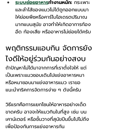
ระบบย่อยอาหาร
ทำงานหนัก:
 กระเพาะ
และลำไส้ของแมวไม่ได้ถูกออกแบบมา
ให้ย่อยพืชหรือคาร์โบไฮเดรตปริมาณ
มากแบบสุนัข อาจทำให้เกิดอาการท้อง
อืด ท้องเสีย หรืออาหารไม่ย่อยได้ครับ
พฤติกรรมแอบกิน จัดการยัง
ไงดีให้อยู่ร่วมกันอย่างสงบ
ถ้าปัญหาไม่ได้มาจากการที่เราตั้งใจให้ แต่
เป็นเพราะแมวชอบเดินไปแย่งอาหารหมา 
หรือหมาชอบมาแย่งอาหารแมว เราขอ
แนะนำทริคการจัดการง่าย ๆ ดังนี้ครับ
วิธีแรกคือการแยกโซนให้อาหารอย่างเด็ด
ขาดครับ อาจจะให้แมวกินในที่สูง เช่น บน
เคาน์เตอร์ หรือชั้นวางที่สุนัขปีนขึ้นไปไม่ถึง 
เพื่อป้องกันการแย่งอาหารกัน