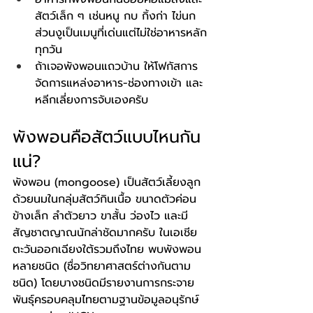
สัตว์เล็ก ๆ เช่นหนู กบ กิ้งก่า ไข่นก 
ส่วนงูเป็นเมนูที่เด่นแต่ไม่ใช่อาหารหลัก
ทุกวัน
ถ้าเจอพังพอนแถวบ้าน ให้โฟกัสการ
จัดการแหล่งอาหาร-ช่องทางเข้า และ
หลีกเลี่ยงการจับเองครับ
พังพอนคือสัตว์แบบไหนกัน
แน่?
พังพอน (mongoose) เป็นสัตว์เลี้ยงลูก
ด้วยนมในกลุ่มสัตว์กินเนื้อ ขนาดตัวค่อน
ข้างเล็ก ลำตัวยาว ขาสั้น ว่องไว และมี
สัญชาตญาณนักล่าชัดมากครับ ในเอเชีย
ตะวันออกเฉียงใต้รวมถึงไทย พบพังพอน
หลายชนิด (ชื่อวิทยาศาสตร์ต่างกันตาม
ชนิด) โดยบางชนิดมีรายงานการกระจาย
พันธุ์ครอบคลุมไทยตามฐานข้อมูลอนุรักษ์