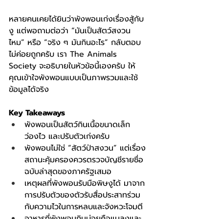
หลายคนเคยได้ยินว่าพังพอนเก่งเรื่องสู้กับ
งู แต่พอถามต่อว่า “มันเป็นสัตว์สงวน
ไหม” หรือ “จริง ๆ มันกินอะไร” กลับตอบ
ไม่ค่อยถูกครับ เรา The Animals 
Society จะอธิบายในหัวข้อนี้เองครับ ให้
คุณเข้าใจพังพอนแบบเป็นภาพรวมและใช้
ข้อมูลได้จริง
Key Takeaways
พังพอนเป็นสัตว์กินเนื้อขนาดเล็ก 
ว่องไว และปรับตัวเก่งครับ
พังพอนไม่ใช่ “สัตว์ป่าสงวน” แต่เรื่อง
สถานะคุ้มครองควรตรวจบัญชีรายชื่อ
ฉบับล่าสุดของภาครัฐเสมอ
เหตุผลที่พังพอนรับมือพิษงูได้ มาจาก
การปรับตัวของตัวรับสื่อประสาทร่วม
กับความไวในการหลบและจังหวะโจมตี
อาหารที่พังพอนกินบ่อยคือแมลงและ