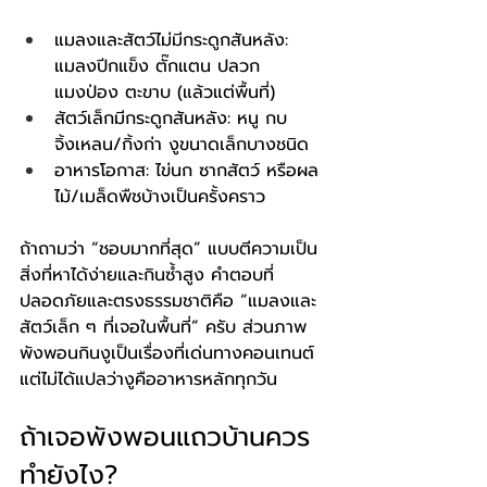
แมลงและสัตว์ไม่มีกระดูกสันหลัง: 
แมลงปีกแข็ง ตั๊กแตน ปลวก 
แมงป่อง ตะขาบ (แล้วแต่พื้นที่)
สัตว์เล็กมีกระดูกสันหลัง: หนู กบ 
จิ้งเหลน/กิ้งก่า งูขนาดเล็กบางชนิด
อาหารโอกาส: ไข่นก ซากสัตว์ หรือผล
ไม้/เมล็ดพืชบ้างเป็นครั้งคราว
ถ้าถามว่า “ชอบมากที่สุด” แบบตีความเป็น
สิ่งที่หาได้ง่ายและกินซ้ำสูง คำตอบที่
ปลอดภัยและตรงธรรมชาติคือ “แมลงและ
สัตว์เล็ก ๆ ที่เจอในพื้นที่” ครับ ส่วนภาพ
พังพอนกินงูเป็นเรื่องที่เด่นทางคอนเทนต์ 
แต่ไม่ได้แปลว่างูคืออาหารหลักทุกวัน
ถ้าเจอพังพอนแถวบ้านควร
ทำยังไง?