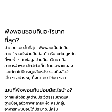
พังพอนชอบกินอะไรมาก
ที่สุด?
ถ้าตอบแบบสั้นที่สุด: พังพอนเป็นนักกิน
สาย “หาอะไรง่ายกินก่อน” ครับ แต่เมนูหลัก
ที่พบซ้ำ ๆ ในข้อมูลด้านนิเวศวิทยา คือ
อาหารจำพวกสัตว์ตัวเล็ก โดยเฉพาะแมลง
และสัตว์ไม่มีกระดูกสันหลัง รวมถึงสัตว์
เล็ก ๆ อย่างหนู กิ้งก่า กบ ไข่นก ฯลฯ
เมนูที่พังพอนกินบ่อยมีอะไรบ้าง?
จากแหล่งข้อมูลด้านประวัติธรรมชาติและ
ฐานข้อมูลชีวภาพหลายแห่ง สรุปกลุ่ม
อาหารที่พบบ่อยได้ประมาณนี้ครับ