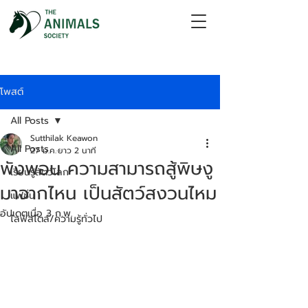
โพสต์
All Posts
Sutthilak Keawon
All Posts
27 ม.ค.
ยาว 2 นาที
พังพอน ความสามารถสู้พิษงู
เรียนรู้สัตว์โลก
มาจากไหน เป็นสัตว์สงวนไหม
แฟชั่น
อัปเดตเมื่อ
3 ก.พ.
ไลฟ์สไตล์/ความรู้ทั่วไป