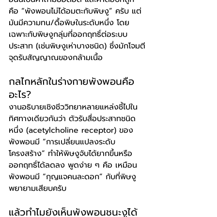
คือ “พังพอนไม่ได้อมตะกับพิษงู” ครับ แต่
มันมีความทน/ดื้อพิษในระดับหนึ่ง โดย
เฉพาะกับพิษงูกลุ่มที่ออกฤทธิ์ต่อระบบ
ประสาท (เช่นพิษงูเห่าบางชนิด) ซึ่งมักโจมตี
จุดรับสัญญาณของกล้ามเนื้อ
กลไกหลักในร่างกายพังพอนคือ
อะไร?
งานอธิบายเชิงชีววิทยาหลายแหล่งชี้ไปใน
ทิศทางเดียวกันว่า ตัวรับสื่อประสาทชนิด
หนึ่ง (acetylcholine receptor) ของ
พังพอนมี “การเปลี่ยนแปลงระดับ
โครงสร้าง” ทำให้พิษงูจับได้ยากขึ้นหรือ
ออกฤทธิ์ได้ลดลง พูดง่าย ๆ คือ เหมือน
พังพอนมี “กุญแจคนละดอก” กับที่พิษงู
พยายามเสียบครับ
แล้วทำไมยังเห็นพังพอนชนะงูได้