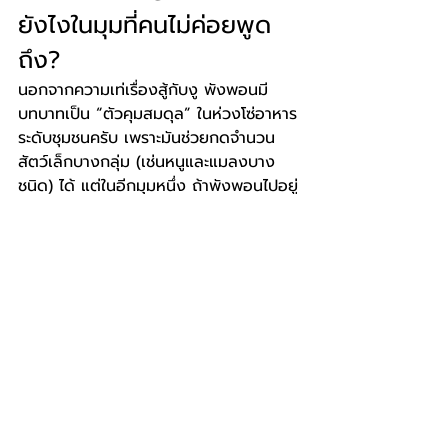
ยังไงในมุมที่คนไม่ค่อยพูด
ถึง?
นอกจากความเท่เรื่องสู้กับงู พังพอนมี
บทบาทเป็น “ตัวคุมสมดุล” ในห่วงโซ่อาหาร
ระดับชุมชนครับ เพราะมันช่วยกดจำนวน
สัตว์เล็กบางกลุ่ม (เช่นหนูและแมลงบาง
ชนิด) ได้ แต่ในอีกมุมหนึ่ง ถ้าพังพอนไปอยู่
ในพื้นที่ที่ไม่ใช่ถิ่นกำเนิดและขยายจำนวน
มาก ก็อาจกระทบสัตว์ท้องถิ่นได้เหมือนกัน 
(มีรายงานวิจัยในต่างประเทศเกี่ยวกับ
พังพอนในพื้นที่ที่ถูกนำเข้า) สรุปคือ มันเป็น
สัตว์ที่เก่งและปรับตัวไว เราเลยควรทำความ
เข้าใจแบบรอบด้านครับ
Q&A :
Q : 
พังพอนเลี้ยงเป็นสัตว์เลี้ยงได้ไหม?
A : 
โดยหลักควรมองว่าเป็นสัตว์ป่าครับ 