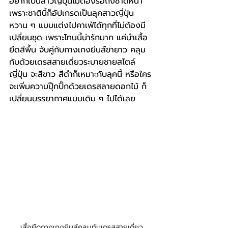
อยากเป็นสาวญี่ปุ่นไม่ต้องรอถึงชาติหน้า 
เพราะชาตินี้ก็อัปเกรดเป็นลุคสาวญี่ปุ่น
หวาน ๆ แบบแต่งไปคาเฟ่ได้ทุกที่ไม่ต้องมี
เปลี่ยนชุด เพราะโทนนี้น่ารักมาก แค่นำเสื้อ
ยืดสีพื้น จับคู่กับกางเกงยีนส์ขายาว คลุม
ทับด้วยเดรสสายเดี่ยวระบายชายสไตล์
ญี่ปุ่น จะสีขาว สีดำก็เหมาะกับลุคนี้ หรือใคร
จะเพิ่มความปุ๊กปิ๊กด้วยเดรสลายดอกไม้ ก็
เปลี่ยนบรรยากาศแบบเดิม ๆ ไปได้เลย
เสื้อยืดกางเกงยีนส์คลุมทับเดรสสายเดี่ยว