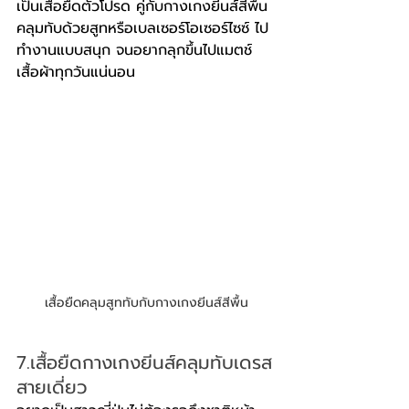
เป็นเสื้อยืดตัวโปรด คู่กับกางเกงยีนส์สีพื้น 
คลุมทับด้วยสูทหรือเบลเซอร์โอเซอร์ไซซ์ ไป
ทำงานแบบสนุก จนอยากลุกขึ้นไปแมตช์
เสื้อผ้าทุกวันแน่นอน
เสื้อยืดคลุมสูททับกับกางเกงยีนส์สีพื้น
7.เสื้อยืดกางเกงยีนส์คลุมทับเดรส
สายเดี่ยว