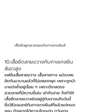
เสื้อยืดผูกเอวครอปกับกางเกงยีนส์
10.เสื้อยืดลายขวางกับกางเกงยีน
ส์เอวสูง
แฟชั่นเสื้อลายขวาง เสื้อลายทาง แม้จะเคย
ฮิตกันมานานแล้วก็ไม่เคยตกยุค เพราะถูกนำ
มาแต่งซ้ำอยู่เรื่อย ๆ เพราะดีเทลตรง
ลวดลายที่มีความขี้เล่น เข้าถึงง่าย จึงทำให้
เสื้อยืดลายขวางยังอยู่คู่กับเราจนถึงวันนี้ 
ซึ่งวิธีจะแมตช์กับกางเกงยีนส์ก็แล้วแต่คนจะ
ชอบ ถ้าอยากได้ความโดดเด่น ดูวินเทจ 