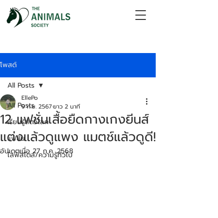
โพสต์
All Posts
EllePo
All Posts
9 ก.ย. 2567
ยาว 2 นาที
12 แฟชั่นเสื้อยืดกางเกงยีนส์
เรียนรู้สัตว์โลก
แต่งแล้วดูแพง แมตช์แล้วดูดี!
แฟชั่น
อัปเดตเมื่อ
27 ก.ค. 2568
ไลฟ์สไตล์/ความรู้ทั่วไป