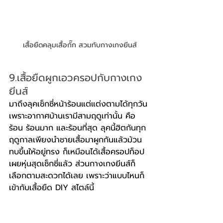
เสื้อยืดคลุมเสื้อกั๊ก สวมทับกางเกงยีนส์
9.เสื้อยืดผูกเอวครอปกับกางเกง
ยีนส์
มาถึงลุคเซ็กซี่หน้าร้อนแต่แต่งตามได้ทุกวัน 
เพราะอากาศบ้านเรามีสามฤดูเท่านั้น คือ 
ร้อน ร้อนมาก และร้อนที่สุด ลุคนี้ฮิตกันทุก
ฤดูกาลเพียงนำชายเสื้อมาผูกกันแล้วม้วน
ทบขึ้นให้อยู่ทรง ก็เหมือนได้เสื้อครอปท็อป
เผยหุ่นสุดเซ็กซี่แล้ว ส่วนกางเกงยีนส์ก็
เลือกตามสะดวกได้เลย เพราะว่าแบบไหนก็
เข้ากับเสื้อยืด DIY สไตล์นี้