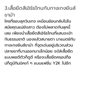
3.เสื้อยืดสีเอิร์ธโทนกับกางเกงยีนส์
ขาม้า
ใครที่ชอบลุควินเทจ เหมือนย้อนกลับไปใน
สมัยคุณแม่ยังสาว ต้องไม่พลาดกับลุคนี้
เลย เพียงนำเสื้อยืดสีเอิร์ธโทนที่แสนจะเข้า
กับธรรมชาติ มองแล้วสบายตา มาแมตช์กับ
กางเกงยีนส์ขาม้า ที่จุดเด่นอยู่บริเวณส่วน
ปลายขาที่บานออกมาเล็กน้อย จะใส่เสื้อยืด
แบบพอดีตัวก็ดูดี หรือจะเสื้อยืดครอปท็อ
ปก็ดูมีกิมมิคเก๋ ๆ แบบแฟชั่น Y2K ไปอีก