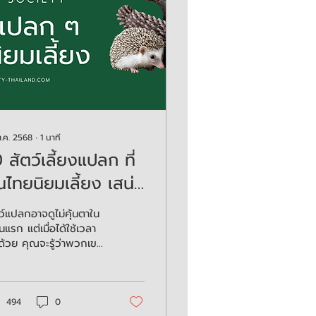
ต.ค. 2568
∙
1
นาที
 สัตว์เลี้ยงแปลก ที่
ไทยนิยมเลี้ยง เสน่ห์
่เหมือนใคร
ว์แปลกอาจดูไม่คุ้นตาใน
แรก แต่เมื่อได้ใช้เวลา
่ด้วย คุณจะรู้ว่าพวกเขา
“ความน่ารัก” ในแบบที่
ไม่เคยเห็นมาก่อนเลย
าะในท้ายที่สุด... ไม่ว่า
ว์เลี้ยงจะหน้าตาแปลกแค่
494
0