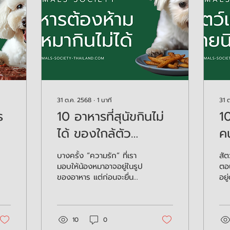
31 ต.ค. 2568
∙
1
นาที
31 
ร
10 อาหารที่สุนัขกินไม่
10
ได้ ของใกล้ตัว
คน
อันตรายกว่าที่คิด!
ไม
บางครั้ง “ความรัก” ที่เรา
สัต
มอบให้น้องหมาอาจอยู่ในรูป
ตอน
ของอาหาร แต่ก่อนจะยื่นคำ
อยู
ข้าวคำต่อไป ลองเช็กสักนิด
มี 
ว่าอาหารนั้นปลอดภัยจริง
คุณ
หรือเปล่า เพราะความใส่ใจ
เพร
เล็ก ๆ ของคุณวันนี้ อาจยืด
สัต
10
0