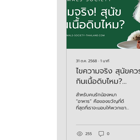
31 ต.ค. 2568
∙
1
นาที
ไขความจริง สุนัขคว
กินเนื้อดิบไหม?
อ้างอิงคำแนะนำจาก
สำหรับคนรักน้องหมา
สัตวแพทย์
“อาหาร” คือของขวัญที่ดี
ที่สุดที่เราจะมอบให้พวกเขา
ได้ ดังนั้น ก่อนตัดสินใจให้
น้องกินเนื้อดิบ ลองชั่งน้ำ
หนักทั้งข้อดีและข้อควรระวัง
ให้ดีก่อน เพราะสุขภาพของ
255
0